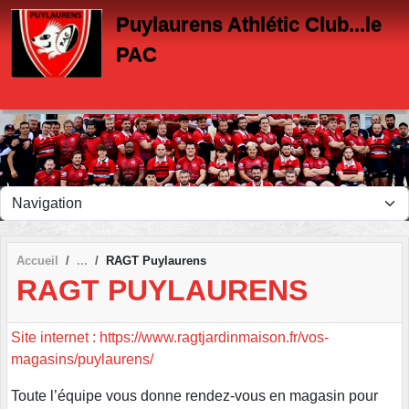
Panneau de gestion des cookies
Puylaurens Athlétic Club...le
PAC
Accueil
RAGT Puylaurens
RAGT PUYLAURENS
Site internet : https://www.ragtjardinmaison.fr/vos-
magasins/puylaurens/
Toute l’équipe vous donne rendez-vous en magasin pour