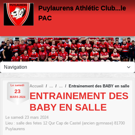
Panneau de gestion des cookies
Puylaurens Athlétic Club...le
PAC
Le
samedi
Accueil
Entrainement des BABY en salle
23
ENTRAINEMENT DES
MARS
2024
BABY EN SALLE
Le
samedi
23
mars
2024
Lieu :
salle des fetes 12 Qur Cap de Castel (ancien gymnase)
81700
Puylaurens