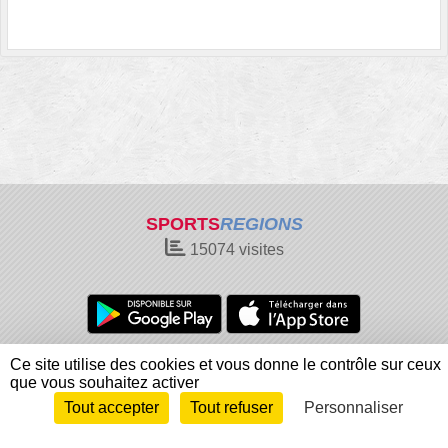
SPORTS
REGIONS
15074
visites
Charte cookies
Gestion des cookies
Ce site utilise des cookies et vous donne le contrôle sur ceux
que vous souhaitez activer
Informations légales
Signaler un contenu inapproprié
Tout accepter
Tout refuser
Personnaliser
Envie de participer ?
Connexion