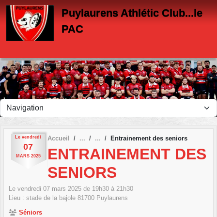
Panneau de gestion des cookies
Puylaurens Athlétic Club...le
PAC
Le
vendredi
Accueil
Entrainement des seniors
07
ENTRAINEMENT DES
MARS
2025
SENIORS
Le
vendredi
07
mars
2025
de 19h30 à 21h30
Lieu :
stade de la bajole
81700
Puylaurens
Séniors